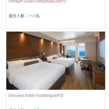
Premium Ocean Front(double bed*2)
適合人數：1〜5名
Executive Ocean Front(king bed*2)