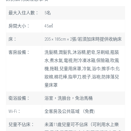
最大入住人數：
5名
房間大小：
45㎡
床：
205 × 185cm × 2張/若須加床時提供收納床
客房設備：
洗髮精,潤髮乳,沐浴精,肥皂,牙刷組,瓶裝
水,煮水氣,電視,附冷凍冰箱,保險箱,吹風
機,拖鞋,兒童用床罩,冷氣,浴巾,擦手巾,化
妝棉,棉花棒,指甲刀,梳子,浴袍,防摔落兒
童床罩
衛浴設備：
浴室，洗臉台，免治馬桶
Wi-Fi：
全客房及公共區域 （免費)
兒童不佔床：
未滿11歲兒童可不佔床（可利用水上樂