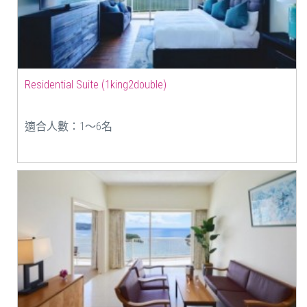
Residential Suite (1king2double)
適合人數：1〜6名