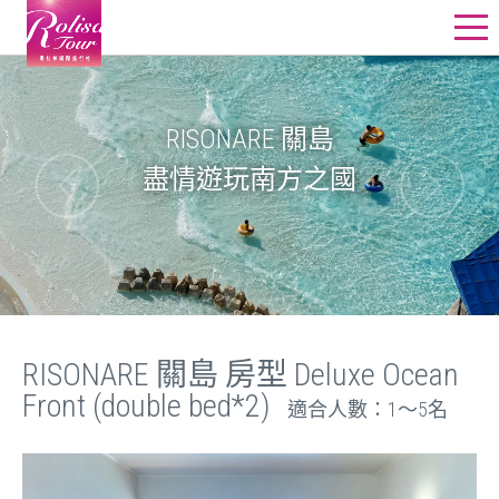
星野飯店訂房
星野行程
RISONARE 關島
盡情遊玩南方之國
星野教堂婚禮
星野團體
其他精選行程
線上詢價
RISONARE 關島 房型 Deluxe Ocean
Front (double bed*2)
適合人數：1〜5名