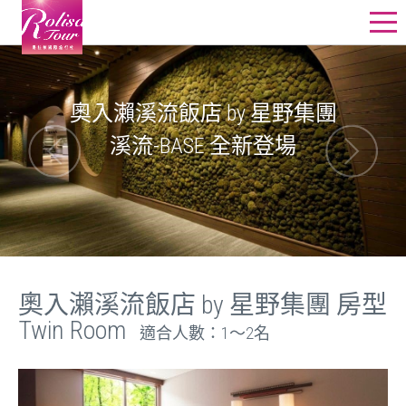
星野飯店訂房
星野行程
奧入瀨溪流飯店 by 星野集團
溪流-BASE 全新登場
星野教堂婚禮
星野團體
其他精選行程
線上詢價
奧入瀨溪流飯店 by 星野集團 房型
Twin Room
適合人數：1〜2名